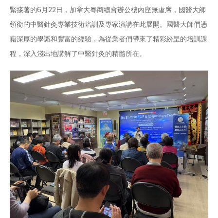
緊接著的6月22日，加拿大粵商總會辦公樓內座無虛席，國醫大師
領銜的中醫針灸專業技術培訓及專家演講在此展開。國醫大師們憑
藉深厚的學識和豐富的經驗，為從業者們帶來了精彩紛呈的培訓課
程，深入淺出地講解了中醫針灸的精髓所在。