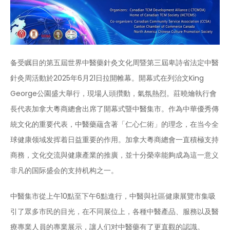
备受瞩目的第五屆世界中醫藥針灸文化周暨第三屆卑詩省法定中醫
針灸周活動於2025年6月21日拉開帷幕。開幕式在列治文King
George公園盛大舉行，現場人頭攢動，氣氛熱烈。莊曉爚執行會
長代表加拿大粵商總會出席了開幕式暨中醫集市。作為中華優秀傳
統文化的重要代表，中醫藥蘊含著「仁心仁術」的理念，在当今全
球健康领域发挥着日益重要的作用。加拿大粵商總會一直積極支持
商務，文化交流與健康產業的推廣，並十分榮幸能夠成為這一意义
非凡的国际盛会的支持机构之一。
中醫集市從上午10點至下午6點進行，中醫與社區健康展覽市集吸
引了眾多市民的目光，在不同展位上，各種中醫產品、服務以及醫
療專業人員的專業展示，讓人们对中醫藥有了更直觀的認識。